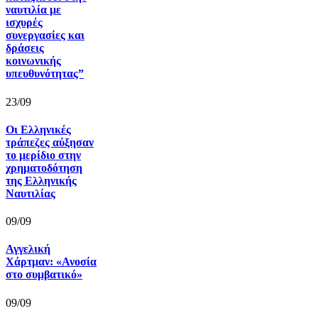
ναυτιλία με
ισχυρές
συνεργασίες και
δράσεις
κοινωνικής
υπευθυνότητας”
23/09
Οι Ελληνικές
τράπεζες αύξησαν
το μερίδιο στην
χρηματοδότηση
της Ελληνικής
Ναυτιλίας
09/09
Αγγελική
Χάρτμαν: «Ανοσία
στο συμβατικό»
09/09