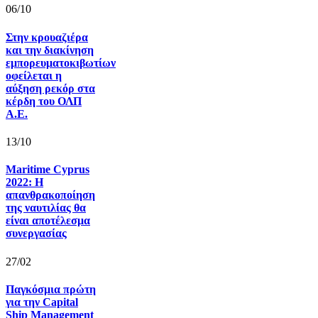
06/10
Στην κρουαζιέρα
και την διακίνηση
εμπορευματοκιβωτίων
οφείλεται η
αύξηση ρεκόρ στα
κέρδη του ΟΛΠ
Α.Ε.
13/10
Maritime Cyprus
2022: Η
απανθρακοποίηση
της ναυτιλίας θα
είναι αποτέλεσμα
συνεργασίας
27/02
Παγκόσμια πρώτη
για την Capital
Ship Management