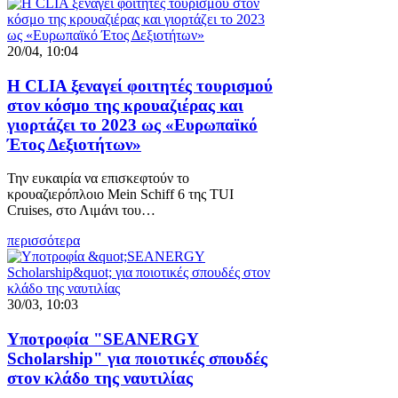
20/04, 10:04
Η CLIA ξεναγεί φοιτητές τουρισμού
στον κόσμο της κρουαζιέρας και
γιορτάζει το 2023 ως «Ευρωπαϊκό
Έτος Δεξιοτήτων»
Την ευκαιρία να επισκεφτούν το
κρουαζιερόπλοιο Mein Schiff 6 της TUI
Cruises, στο Λιμάνι του…
περισσότερα
30/03, 10:03
Υποτροφία "SEANERGY
Scholarship" για ποιοτικές σπουδές
στον κλάδο της ναυτιλίας