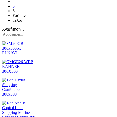
4
5
6
Επόμενο
Τέλος
Αναζήτηση...