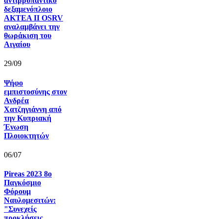
αντιρρυπαντικό
δεξαμενόπλοιο
AKTEA II OSRV
αναλαμβάνει την
θωράκιση του
Αιγαίου
29/09
Ψήφο
εμπιστοσύνης στον
Ανδρέα
Χατζηγιάννη από
την Κυπριακή
Ένωση
Πλοιοκτητών
06/07
Pireas 2023 8ο
Παγκόσμιο
Φόρουμ
Ναυλομεσιτών:
"Συνεχείς
προκλήσεις,