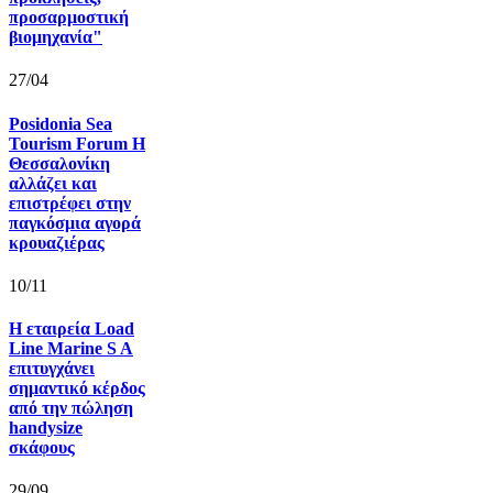
προσαρμοστική
βιομηχανία"
27/04
Posidonia Sea
Tourism Forum Η
Θεσσαλονίκη
αλλάζει και
επιστρέφει στην
παγκόσμια αγορά
κρουαζιέρας
10/11
Η εταιρεία Load
Line Marine S A
επιτυγχάνει
σημαντικό κέρδος
από την πώληση
handysize
σκάφους
29/09