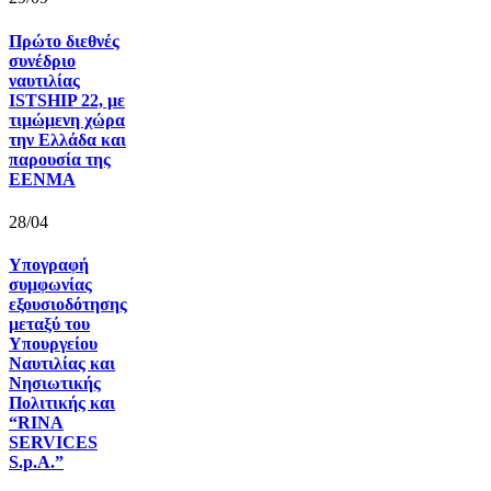
Πρώτο διεθνές
συνέδριο
ναυτιλίας
ISTSHIP 22, με
τιμώμενη χώρα
την Ελλάδα και
παρουσία της
ΕΕΝΜΑ
28/04
Υπογραφή
συμφωνίας
εξουσιοδότησης
μεταξύ του
Υπουργείου
Ναυτιλίας και
Νησιωτικής
Πολιτικής και
“RINA
SERVICES
S.p.A.”