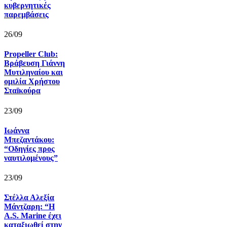
κυβερνητικές
παρεμβάσεις
26/09
Propeller Club:
Βράβευση Γιάννη
Μυτιληναίου και
ομιλία Χρήστου
Σταïκούρα
23/09
Ιωάννα
Μπεζαντάκου:
“Οδηγίες προς
ναυτιλομένους”
23/09
Στέλλα Αλεξία
Μάντζαρη: “Η
A.S. Marine έχει
καταξιωθεί στην