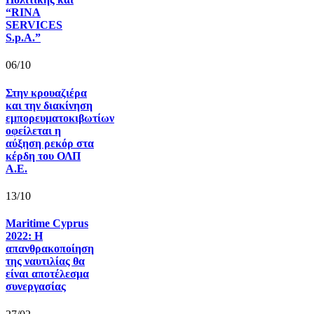
“RINA
SERVICES
S.p.A.”
06/10
Στην κρουαζιέρα
και την διακίνηση
εμπορευματοκιβωτίων
οφείλεται η
αύξηση ρεκόρ στα
κέρδη του ΟΛΠ
Α.Ε.
13/10
Maritime Cyprus
2022: Η
απανθρακοποίηση
της ναυτιλίας θα
είναι αποτέλεσμα
συνεργασίας