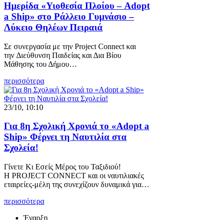
Ημερίδα «Υιοθεσία Πλοίου – Adopt
a Ship» στο Ράλλειο Γυμνάσιο –
Λύκειο Θηλέων Πειραιά
Σε συνεργασία με την Project Connect και
την Διεύθυνση Παιδείας και Δια Βίου
Μάθησης του Δήμου…
περισσότερα
23/10, 10:10
Για 8η Σχολική Χρονιά το «Adopt a
Ship» Φέρνει τη Ναυτιλία στα
Σχολεία!
Γίνετε Κι Εσείς Μέρος του Ταξιδιού!
Η PROJECT CONNECT και οι ναυτιλιακές
εταιρείες-μέλη της συνεχίζουν δυναμικά για…
περισσότερα
Έναρξη