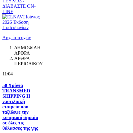
ΤΕΥΧΟΣ -
ΔΙΑΒΑΣΤΕ ON-
LINE
Αρχείο τευχών
ΔΗΜΟΦΙΛΗ
ΑΡΘΡΑ
ΑΡΘΡΑ
ΠΕΡΙΟΔΙΚΟΥ
11/04
50 Χρόνια
TRANSMED
SHIPPING Η
ναυτιλιακή
εταιρεία που
ταξίδεψε την
κυπριακή σημαία
σε όλες τις
θάλασσες της γης