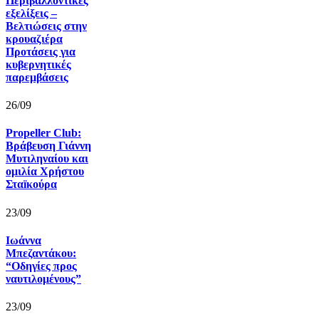
Περιβαλλοντικές
εξελίξεις –
Βελτιώσεις στην
κρουαζιέρα
Προτάσεις για
κυβερνητικές
παρεμβάσεις
26/09
Propeller Club:
Βράβευση Γιάννη
Μυτιληναίου και
ομιλία Χρήστου
Σταïκούρα
23/09
Ιωάννα
Μπεζαντάκου:
“Οδηγίες προς
ναυτιλομένους”
23/09