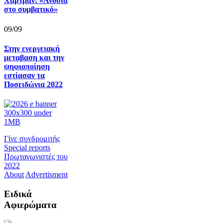
Χάρτμαν: «Ανοσία
στο συμβατικό»
09/09
Στην ενεργειακή
μεταβαση και την
ψηφιοποίηση
εστίασαν τα
Ποσειδώνια 2022
Γίνε συνδρομιτής
Special reports
Πρωταγωνιστές του
2022
About
Advertisment
Ειδικά
Αφιερώματα