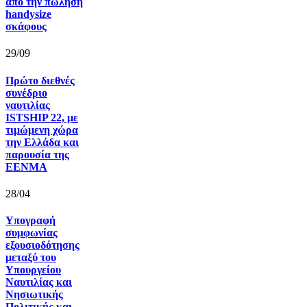
από την πώληση
handysize
σκάφους
29/09
Πρώτο διεθνές
συνέδριο
ναυτιλίας
ISTSHIP 22, με
τιμώμενη χώρα
την Ελλάδα και
παρουσία της
ΕΕΝΜΑ
28/04
Υπογραφή
συμφωνίας
εξουσιοδότησης
μεταξύ του
Υπουργείου
Ναυτιλίας και
Νησιωτικής
Πολιτικής και