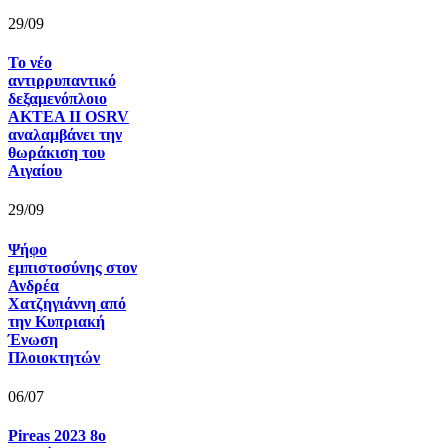
29/09
Το νέο
αντιρρυπαντικό
δεξαμενόπλοιο
AKTEA II OSRV
αναλαμβάνει την
θωράκιση του
Αιγαίου
29/09
Ψήφο
εμπιστοσύνης στον
Ανδρέα
Χατζηγιάννη από
την Κυπριακή
Ένωση
Πλοιοκτητών
06/07
Pireas 2023 8ο