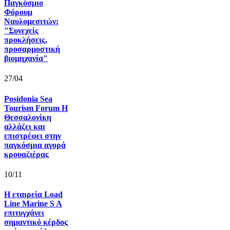
Παγκόσμιο
Φόρουμ
Ναυλομεσιτών:
"Συνεχείς
προκλήσεις,
προσαρμοστική
βιομηχανία"
27/04
Posidonia Sea
Tourism Forum Η
Θεσσαλονίκη
αλλάζει και
επιστρέφει στην
παγκόσμια αγορά
κρουαζιέρας
10/11
Η εταιρεία Load
Line Marine S A
επιτυγχάνει
σημαντικό κέρδος