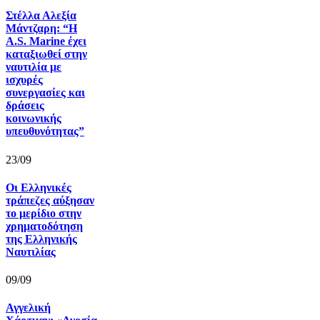
Στέλλα Αλεξία
Μάντζαρη: “Η
A.S. Marine έχει
καταξιωθεί στην
ναυτιλία με
ισχυρές
συνεργασίες και
δράσεις
κοινωνικής
υπευθυνότητας”
23/09
Οι Ελληνικές
τράπεζες αύξησαν
το μερίδιο στην
χρηματοδότηση
της Ελληνικής
Ναυτιλίας
09/09
Αγγελική