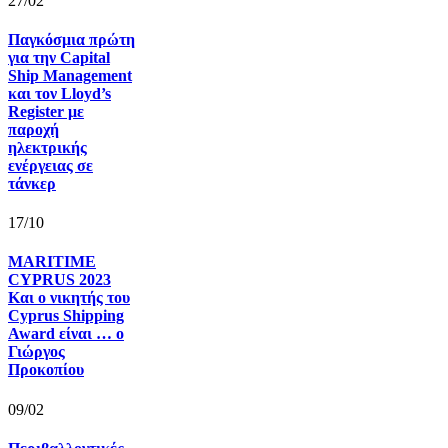
27/02
Παγκόσμια πρώτη
για την Capital
Ship Management
και τον Lloyd’s
Register με
παροχή
ηλεκτρικής
ενέργειας σε
τάνκερ
17/10
MARITIME
CYPRUS 2023
Και ο νικητής του
Cyprus Shipping
Award είναι … ο
Γιώργος
Προκοπίου
09/02