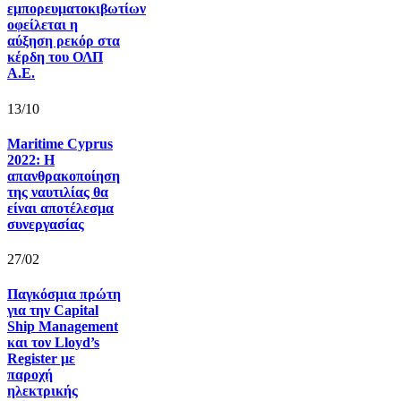
εμπορευματοκιβωτίων
οφείλεται η
αύξηση ρεκόρ στα
κέρδη του ΟΛΠ
Α.Ε.
13/10
Maritime Cyprus
2022: Η
απανθρακοποίηση
της ναυτιλίας θα
είναι αποτέλεσμα
συνεργασίας
27/02
Παγκόσμια πρώτη
για την Capital
Ship Management
και τον Lloyd’s
Register με
παροχή
ηλεκτρικής