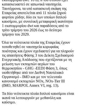
κατασκευαστεί σε ιαπωνικά ναυπηγεία.
Ταυτόχρονα, τα υπό κατασκευή σκάφη της
Εταιρείας αποτελείται από 11 πλοία ξηρού
φορτίου χύδην, δύο εκ των οποίων διπλού
καυσίμου, με συνολική μεταφορική ικανότητα
1 εκατομμυρίου dwt και παραδόσεις από το
τρίτο τρίμηνο του 2026 έως το δεύτερο
τρίμηνο του 2029.
Όλα τα νεότευκτα πλοία της Εταιρείας έχουν
τοποθετηθεί σε ναυπηγεία κορυφαίας
ποιότητας και έχουν σχεδιαστεί για να πληρούν
τις απαιτήσεις Φάσης 3 του Δείκτη Σχεδιασμού
Ενεργειακής Απόδοσης που σχετίζονται με τη
μείωση των εκπομπών αερίων του
θερμοκηπίου - GHG -EEDI Φάση 3, όπως
υιοθετήθηκε από τον Διεθνή Ναυτιλιακό
Οργανισμό - IMO και με τον τελευταίο
κανονισμό εκπομπών NOx, NOx-Tier III
(IMO, MARPOL Annex VI, reg. 13).
Τα δύο νεότευκτα πλοία διπλού καυσίμου είναι
ικανά να λειτουργούν με μεθανόλη και
καύσιμο.