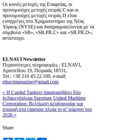
Οι κοινές μετοχές της Εταιρείας, οι
προνομιούχες μετοχές σειράς C και οι
προνομιούχες μετοχές σειράς D είναι
εισηγμένες στο Χρηματιστήριο της Νέας
Υόρκης (NYSE) και διαπραγματεύονται με τα
σύμβολα «SB», «SB.PR.C» και «SB.PR.D»,
αντίστοιχα.
ELNAVI
Newsletter
Περισσότερες πληροφορίες : ELNAVI,
Αριστείδου 19, Πειραιάς 18531,
Tel.: +30 210 45.22.100, e-mail:
elnavimagazine@gmail.com
« Η Capital Tankers παραλαμβάνει δύο
δεξαμενόπλοια Suezmax
United Maritime
Corporation: Βελτίωση κερδοφορίας και
στροφή στα capesize πλοία το α’ τρίμηνο του
2026 »
Share