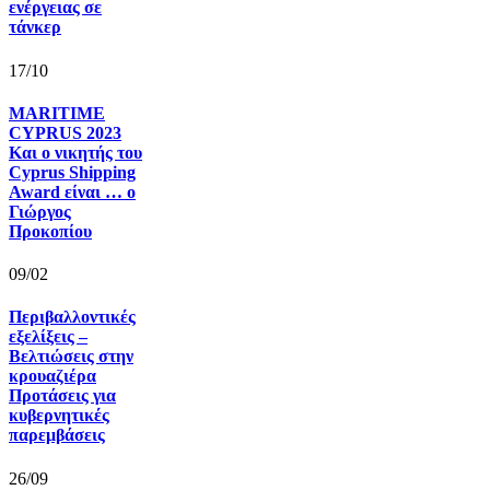
ενέργειας σε
τάνκερ
17/10
MARITIME
CYPRUS 2023
Και ο νικητής του
Cyprus Shipping
Award είναι … ο
Γιώργος
Προκοπίου
09/02
Περιβαλλοντικές
εξελίξεις –
Βελτιώσεις στην
κρουαζιέρα
Προτάσεις για
κυβερνητικές
παρεμβάσεις
26/09