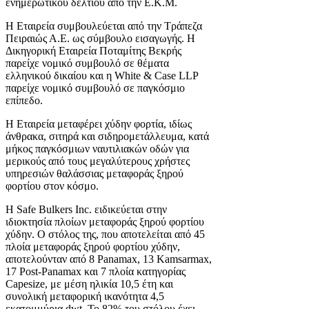
ενημερωτικού δελτίου από την Ε.Κ.Μ.
Η Εταιρεία συμβουλεύεται από την Τράπεζα
Πειραιώς Α.Ε. ως σύμβουλο εισαγωγής. Η
Δικηγορική Εταιρεία Ποταμίτης Βεκρής
παρείχε νομικό συμβουλό σε θέματα
ελληνικού δικαίου και η White & Case LLP
παρείχε νομικό συμβουλό σε παγκόσμιο
επίπεδο.
Η Εταιρεία μεταφέρει χύδην φορτία, ιδίως
άνθρακα, σιτηρά και σιδηρομετάλλευμα, κατά
μήκος παγκόσμιων ναυτιλιακών οδών για
μερικούς από τους μεγαλύτερους χρήστες
υπηρεσιών θαλάσσιας μεταφοράς ξηρού
φορτίου στον κόσμο.
Η Safe Bulkers Inc. ειδικεύεται στην
ιδιοκτησία πλοίων μεταφοράς ξηρού φορτίου
χύδην. Ο στόλος της, που αποτελείται από 45
πλοία μεταφοράς ξηρού φορτίου χύδην,
αποτελούνταν από 8 Panamax, 13 Kamsarmax,
17 Post-Panamax και 7 πλοία κατηγορίας
Capesize, με μέση ηλικία 10,5 έτη και
συνολική μεταφορική ικανότητα 4,5
εκατομμύρια dwt. Το 82% του στόλου έχει