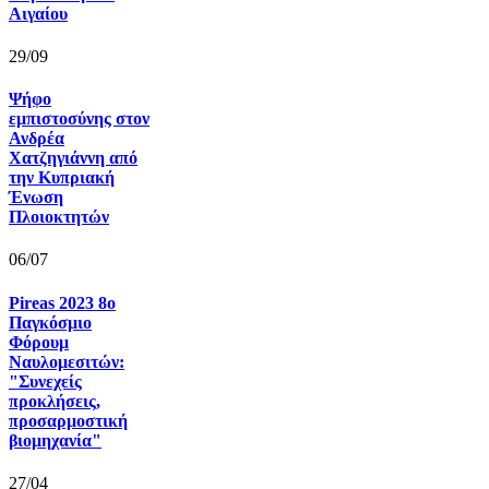
Αιγαίου
29/09
Ψήφο
εμπιστοσύνης στον
Ανδρέα
Χατζηγιάννη από
την Κυπριακή
Ένωση
Πλοιοκτητών
06/07
Pireas 2023 8ο
Παγκόσμιο
Φόρουμ
Ναυλομεσιτών:
"Συνεχείς
προκλήσεις,
προσαρμοστική
βιομηχανία"
27/04