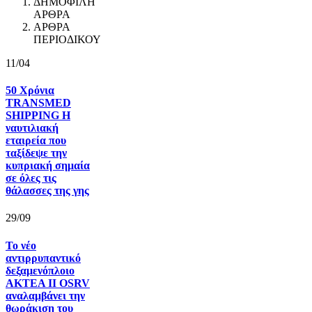
ΔΗΜΟΦΙΛΗ
ΑΡΘΡΑ
ΑΡΘΡΑ
ΠΕΡΙΟΔΙΚΟΥ
11/04
50 Χρόνια
TRANSMED
SHIPPING Η
ναυτιλιακή
εταιρεία που
ταξίδεψε την
κυπριακή σημαία
σε όλες τις
θάλασσες της γης
29/09
Το νέο
αντιρρυπαντικό
δεξαμενόπλοιο
AKTEA II OSRV
αναλαμβάνει την
θωράκιση του