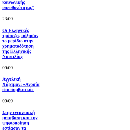
κοινωνικής
υπευθυνότητας”
23/09
Οι Ελληνικές
τράπεζες αύξησαν
το μερίδιο στην
χρηματοδότηση
της Ελληνικής
Ναυτιλίας
09/09
Αγγελική
Χάρτμαν: «Ανοσία
στο συμβατικό»
09/09
Στην ενεργειακή
μεταβαση και την
ψηφιοποίηση
εστίασαν τα