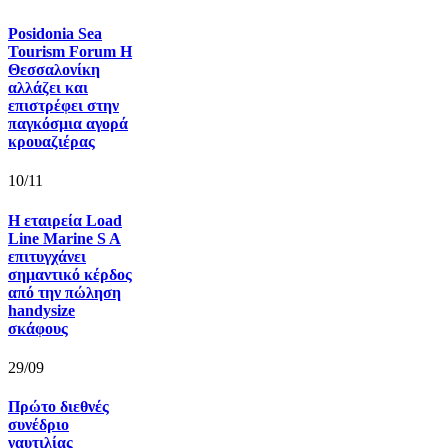
Posidonia Sea
Tourism Forum Η
Θεσσαλονίκη
αλλάζει και
επιστρέφει στην
παγκόσμια αγορά
κρουαζιέρας
10/11
Η εταιρεία Load
Line Marine S A
επιτυγχάνει
σημαντικό κέρδος
από την πώληση
handysize
σκάφους
29/09
Πρώτο διεθνές
συνέδριο
ναυτιλίας