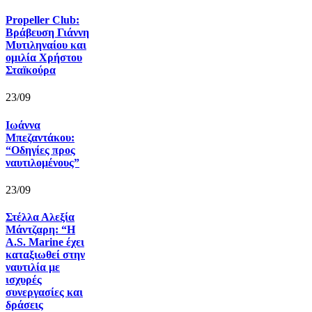
Propeller Club:
Βράβευση Γιάννη
Μυτιληναίου και
ομιλία Χρήστου
Σταïκούρα
23/09
Ιωάννα
Μπεζαντάκου:
“Οδηγίες προς
ναυτιλομένους”
23/09
Στέλλα Αλεξία
Μάντζαρη: “Η
A.S. Marine έχει
καταξιωθεί στην
ναυτιλία με
ισχυρές
συνεργασίες και
δράσεις