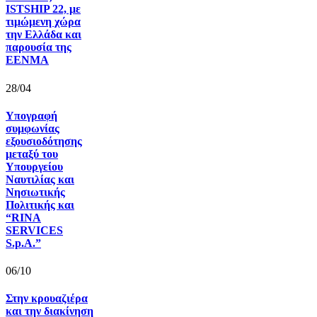
ISTSHIP 22, με
τιμώμενη χώρα
την Ελλάδα και
παρουσία της
ΕΕΝΜΑ
28/04
Υπογραφή
συμφωνίας
εξουσιοδότησης
μεταξύ του
Υπουργείου
Ναυτιλίας και
Νησιωτικής
Πολιτικής και
“RINA
SERVICES
S.p.A.”
06/10
Στην κρουαζιέρα
και την διακίνηση