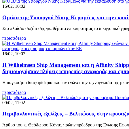
16/02, 10:02
Ομιλία της Υπουργού Νίκης Κεραμέως για την εκπαί
Στο πλαίσιο συζήτησης για θέματα επικαιρότητας το δικηγορικό γ
περισσότερα
16/02, 10:02
Η Wilhelmsen Ship Management και η Affinity Shippi
δημιουργήσουν πλήρεις υπηρεσίες αναφοράς και εμπ
H παγκόσμια διαχειρίστρια πλοίων ενώνει την τεχνογνωσία της με α
περισσότερα
09/02, 11:02
Περιβαλλοντικές εξελίξεις – Βελτιώσεις στην κρουαζ
Άρθρο του κ. Θεόδωρου Κόντε, πρώην πρόεδρου της Ένωσης Εφ