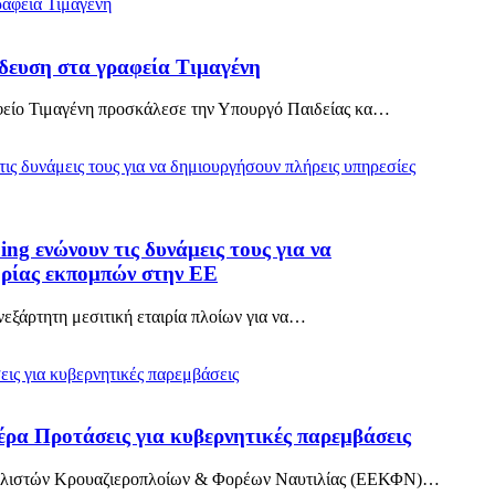
δευση στα γραφεία Τιμαγένη
ραφείο Τιμαγένη προσκάλεσε την Υπουργό Παιδείας κα…
ng ενώνουν τις δυνάμεις τους για να
ορίας εκπομπών στην ΕΕ
νεξάρτητη μεσιτική εταιρία πλοίων για να…
ιέρα Προτάσεις για κυβερνητικές παρεμβάσεις
οπλιστών Κρουαζιεροπλοίων & Φορέων Ναυτιλίας (ΕΕΚΦΝ)…