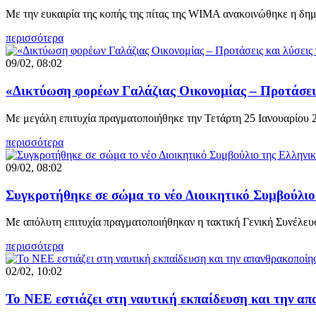
Με την ευκαιρία της κοπής της πίτας της WIMA ανακοινώθηκε η δημ
περισσότερα
09/02, 08:02
«Δικτύωση φορέων Γαλάζιας Οικονομίας – Προτάσεις
Mε μεγάλη επιτυχία πραγματοποιήθηκε την Τετάρτη 25 Ιανουαρίου
περισσότερα
09/02, 08:02
Συγκροτήθηκε σε σώμα το νέο Διοικητικό Συμβούλιο 
Με απόλυτη επιτυχία πραγματοποιήθηκαν η τακτική Γενική Συνέλευσ
περισσότερα
02/02, 10:02
Το ΝΕΕ εστιάζει στη ναυτική εκπαίδευση και την απ