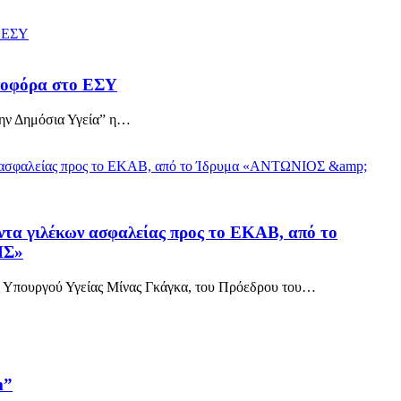
νοφόρα στο ΕΣΥ
την Δημόσια Υγεία” η…
ντα γιλέκων ασφαλείας προς το ΕΚΑΒ, από το
ΗΣ»
ς Υπουργού Υγείας Μίνας Γκάγκα, του Πρόεδρου του…
m”