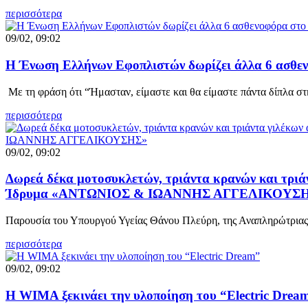
περισσότερα
09/02, 09:02
Η Ένωση Ελλήνων Εφοπλιστών δωρίζει άλλα 6 ασθε
Με τη φράση ότι “Ήμασταν, είμαστε και θα είμαστε πάντα δίπλα σ
περισσότερα
09/02, 09:02
Δωρεά δέκα μοτοσυκλετών, τριάντα κρανών και τριά
Ίδρυμα «ΑΝΤΩΝΙΟΣ & ΙΩΑΝΝΗΣ ΑΓΓΕΛΙΚΟΥΣ
Παρουσία του Υπουργού Υγείας Θάνου Πλεύρη, της Αναπληρώτρια
περισσότερα
09/02, 09:02
Η WIMA ξεκινάει την υλοποίηση του “Electric Drea