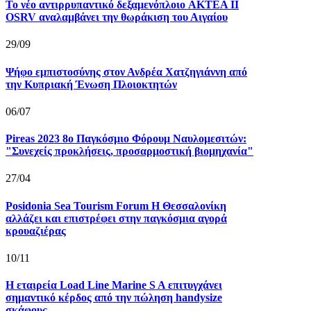
Το νέο αντιρρυπαντικό δεξαμενόπλοιο AKTEA II
OSRV αναλαμβάνει την θωράκιση του Αιγαίου
29/09
Ψήφο εμπιστοσύνης στον Ανδρέα Χατζηγιάννη από
την Κυπριακή Ένωση Πλοιοκτητών
06/07
Pireas 2023 8ο Παγκόσμιο Φόρουμ Ναυλομεσιτών:
"Συνεχείς προκλήσεις, προσαρμοστική βιομηχανία"
27/04
Posidonia Sea Tourism Forum Η Θεσσαλονίκη
αλλάζει και επιστρέφει στην παγκόσμια αγορά
κρουαζιέρας
10/11
Η εταιρεία Load Line Marine S A επιτυγχάνει
σημαντικό κέρδος από την πώληση handysize
σκάφους