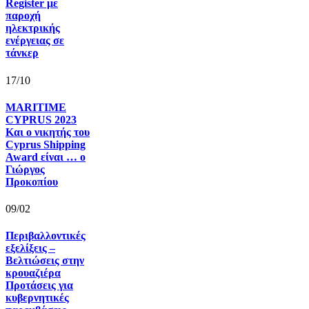
Register με
παροχή
ηλεκτρικής
ενέργειας σε
τάνκερ
17/10
MARITIME
CYPRUS 2023
Και ο νικητής του
Cyprus Shipping
Award είναι … ο
Γιώργος
Προκοπίου
09/02
Περιβαλλοντικές
εξελίξεις –
Βελτιώσεις στην
κρουαζιέρα
Προτάσεις για
κυβερνητικές