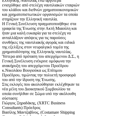
Ελληνικής Ναυτιλίας ενώ αργότερα
ενισχύθηκε από στελέχη ναυτιλιακών εταιριών
του κλάδου και διεθνών χρηματοοικονομικών
και χρηματοπιστωτικών οργανισμών τα οποία
στηρίζουν την Ελληνική ναυτιλία.
Η Γενική Συνέλευση πραγματοποιήθηκε στα
γραφεία της Ένωσης στην Ακτή Μιαούλη και
ήταν μια καλή ευκαιρία για τα στελέχη να
ανταλλάξουν απόψεις για τις παρούσες
συνθήκες της ναυτιλιακής αγοράς και ειδικά
της εξελίξεις στον νευραλγικό τομέα της
χρηματοδότησης της Ελληνικής ναυτιλίας.
Ύστερα από πρόταση του απερχόμενου Δ.Σ., η
Γενική Συνέλευση ενέκρινε ομόφωνα την
ανακήρυξη του απερχόμενου Προέδρου
κ.Νικολάου Βουγιούκα ως Επίτιμου
Προέδρου, τιμώντας την πολυετή προσφορά
του από την ίδρυση της Ένωσης.
Στις εκλογές που ακολούθησαν εκλέχθηκαν τα
νέα μέλη του Διοικητικού Συμβουλίου τα
οποία συνήλθαν σε Σώμα υπό την ακόλουθη
σύσταση:
Γιώργος Ξηραδάκης, (XRTC Business
Consultants) Πρόεδρος
Βασίλης Μαντζαβίνος, (Costamare Shipping