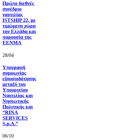
Πρώτο διεθνές
συνέδριο
ναυτιλίας
ISTSHIP 22, με
τιμώμενη χώρα
την Ελλάδα και
παρουσία της
ΕΕΝΜΑ
28/04
Υπογραφή
συμφωνίας
εξουσιοδότησης
μεταξύ του
Υπουργείου
Ναυτιλίας και
Νησιωτικής
Πολιτικής και
“RINA
SERVICES
S.p.A.”
06/10