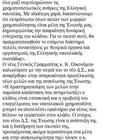
όλα μαζί συμπληρώνουν τις
χρηματοπιστωτικές ανάγκες της Ελληνική
ναυτιλίας. Με ιδιαίτερη χαρά, διαπιστώνουμε
ότι εκπρόσωποι όλων αυτών των μορφών
χρηματοδότησης είναι μέλη της Ένωσής μας,
δημιουργώντας την απαραίτητη δυναμική
ενίσχυσης του κλάδου. Για το σκοπό αυτό, θα
πραγματοποιηθούν το επόμενο διάστημα
πολλές συναντήσεις με θεσμικά όργανα και
οργανισμούς της Ελληνικής ναυτιλιακής
συστάδας».
Ο νέος Γενικός Γραμματέας κ. Κ. Οικονόμου
καλωσόρισε με την σειρά του το νέο Δ.Σ., και
αναφέρθηκε στην αναγκαιότητα προσέλκυσης
νέων μελών και της ανανέωσης της Ένωσης.
«Η δραστηριοποίηση των μελών στην
παρούσα κατάσταση που αντιμετωπίζει ο
κλάδος είναι επιτακτική και η προβολή του
επαγγέλματος του ναυτιλιακού χρηματοδότη
μπορεί να αποτελέσει εφαλτήριο για νέους που
θέλουν να εργαστούν στον κλάδο. Ο στόχος
του νέου Δ.Σ. της Ένωσης είναι η ανάπτυξη της
και η διατήρηση των σκοπών της,
προσφέροντας ακόμα περισσότερα στα μέλη
και στην αναγνωσιμότητα της» τόνισε ο κ.