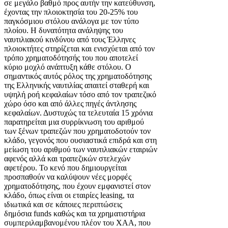
σε μεγάλο βαθμό προς αυτήν την κατεύθυνση,
έχοντας την πλοιοκτησία του 20-25% του
παγκόσμιου στόλου ανάλογα με τον τύπο
πλοίου. Η δυνατότητα ανάληψης του
ναυτιλιακού κινδύνου από τους Έλληνες
πλοιοκτήτες στηρίζεται και ενισχύεται από τον
τρόπο χρηματοδότησής του που αποτελεί
κύριο μοχλό ανάπτυξη κάθε στόλου. Ο
σημαντικός αυτός ρόλος της χρηματοδότησης
της Ελληνικής ναυτιλίας απαιτεί σταθερή και
υψηλή ροή κεφαλαίων τόσο από τον τραπεζικό
χώρο όσο και από άλλες πηγές άντλησης
κεφαλαίων. Δυστυχώς τα τελευταία 15 χρόνια
παρατηρείται μια συρρίκνωση του αριθμού
των ξένων τραπεζών που χρηματοδοτούν τον
κλάδο, γεγονός που ουσιαστικά επιδρά και στη
μείωση του αριθμού των ναυτιλιακών εταιριών
αφενός αλλά και τραπεζικών στελεχών
αφετέρου. Το κενό που δημιουργείται
προσπαθούν να καλύψουν νέες μορφές
χρηματοδότησης, που έχουν εμφανιστεί στον
κλάδο, όπως είναι οι εταιρίες leasing, τα
ιδιωτικά και σε κάποιες περιπτώσεις
δημόσια funds καθώς και τα χρηματιστήρια
συμπεριλαμβανομένου πλέον του ΧΑΑ, που