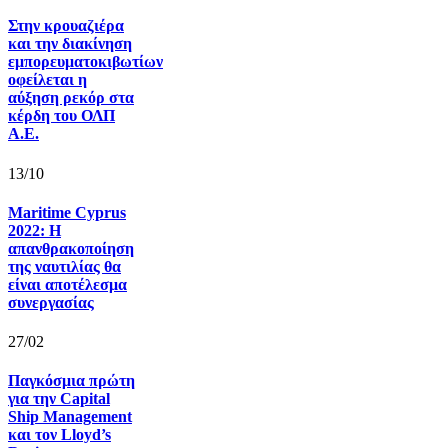
Στην κρουαζιέρα
και την διακίνηση
εμπορευματοκιβωτίων
οφείλεται η
αύξηση ρεκόρ στα
κέρδη του ΟΛΠ
Α.Ε.
13/10
Maritime Cyprus
2022: Η
απανθρακοποίηση
της ναυτιλίας θα
είναι αποτέλεσμα
συνεργασίας
27/02
Παγκόσμια πρώτη
για την Capital
Ship Management
και τον Lloyd’s