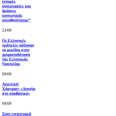
ισχυρές
συνεργασίες και
δράσεις
κοινωνικής
υπευθυνότητας”
23/09
Οι Ελληνικές
τράπεζες αύξησαν
το μερίδιο στην
χρηματοδότηση
της Ελληνικής
Ναυτιλίας
09/09
Αγγελική
Χάρτμαν: «Ανοσία
στο συμβατικό»
09/09
Στην ενεργειακή