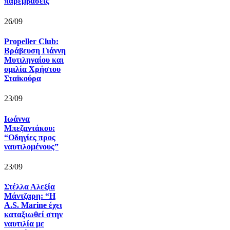
παρεμβάσεις
26/09
Propeller Club:
Βράβευση Γιάννη
Μυτιληναίου και
ομιλία Χρήστου
Σταïκούρα
23/09
Ιωάννα
Μπεζαντάκου:
“Οδηγίες προς
ναυτιλομένους”
23/09
Στέλλα Αλεξία
Μάντζαρη: “Η
A.S. Marine έχει
καταξιωθεί στην
ναυτιλία με