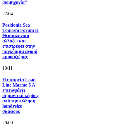
βιομηχανία"
27/04
Posidonia Sea
Tourism Forum Η
Θεσσαλονίκη
αλλάζει και
επιστρέφει στην
παγκόσμια αγορά
κρουαζιέρας
10/11
Η εταιρεία Load
Line Marine S A
επιτυγχάνει
σημαντικό κέρδος
από την πώληση
handysize
σκάφους
29/09