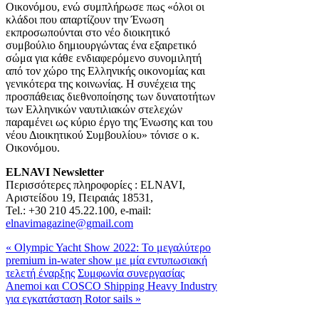
Οικονόμου, ενώ συμπλήρωσε πως «όλοι οι
κλάδοι που απαρτίζουν την Ένωση
εκπροσωπούνται στο νέο διοικητικό
συμβούλιο δημιουργώντας ένα εξαιρετικό
σώμα για κάθε ενδιαφερόμενο συνομιλητή
από τον χώρο της Ελληνικής οικονομίας και
γενικότερα της κοινωνίας. Η συνέχεια της
προσπάθειας διεθνοποίησης των δυνατοτήτων
των Ελληνικών ναυτιλιακών στελεχών
παραμένει ως κύριο έργο της Ένωσης και του
νέου Διοικητικού Συμβουλίου» τόνισε ο κ.
Οικονόμου.
ELNAVI
Newsletter
Περισσότερες πληροφορίες : ELNAVI,
Αριστείδου 19, Πειραιάς 18531,
Tel.: +30 210 45.22.100, e-mail:
elnavimagazine@gmail.com
« Olympic Yacht Show 2022: Το μεγαλύτερο
premium in-water show με μία εντυπωσιακή
τελετή έναρξης
Συμφωνία συνεργασίας
Anemoi και COSCO Shipping Heavy Industry
για εγκατάσταση Rotor sails »