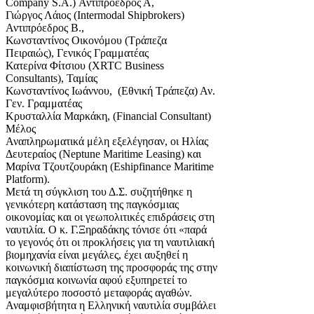
Company S.A.) Αντιπρόεδρος Α,
Γιώργος Λάιος (Intermodal Shipbrokers)
Αντιπρόεδρος Β.,
Κωνσταντίνος Οικονόμου (Τράπεζα
Πειραιώς), Γενικός Γραμματέας
Κατερίνα Φίτσιου (XRTC Business
Consultants), Ταμίας
Κωνσταντίνος Ιωάννου, (Εθνική Τράπεζα) Αν.
Γεν. Γραμματέας
Κρυσταλλία Μαρκάκη, (Financial Consultant)
Μέλος
Αναπληρωματικά μέλη εξελέγησαν, οι Ηλίας
Δευτεραίος (Neptune Maritime Leasing) και
Μαρίνα Τζουτζουράκη (Eshipfinance Maritime
Platform).
Μετά τη σύγκλιση του Δ.Σ. συζητήθηκε η
γενικότερη κατάσταση της παγκόσμιας
οικονομίας και οι γεωπολιτικές επιδράσεις στη
ναυτιλία. Ο κ. Γ.Ξηραδάκης τόνισε ότι «παρά
το γεγονός ότι οι προκλήσεις για τη ναυτιλιακή
βιομηχανία είναι μεγάλες, έχει αυξηθεί η
κοινωνική διαπίστωση της προσφοράς της στην
παγκόσμια κοινωνία αφού εξυπηρετεί το
μεγαλύτερο ποσοστό μεταφοράς αγαθών.
Αναμφισβήτητα η Ελληνική ναυτιλία συμβάλει