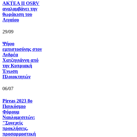
AKTEA II OSRV
αναλαμβάνει την
θωράκιση του
Αιγαίου
29/09
Ψήφο
εμπιστοσύνης στον
Ανδρέα
Χατζηγιάννη από
την Κυπριακή
Ένωση
Πλοιοκτητών
06/07
Pireas 2023 8ο
Παγκόσμιο
Φόρουμ
Ναυλομεσιτών:
"Συνεχείς
προκλήσεις,
προσαρμοστική