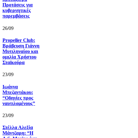
Προτάσεις για
κυβερνητικές
παρεμβάσεις
26/09
Propeller Club:
Βράβευση Γιάννη
Μυτιληναίου και
ομιλία Χρήστου
Σταïκούρα
23/09
Ιωάννα
Μπεζαντάκου:
“Οδηγίες προς
ναυτιλομένους”
23/09
Στέλλα Αλεξία
Μάντζαρη: “Η