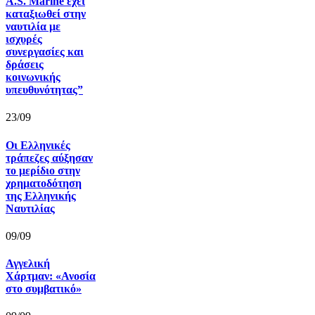
A.S. Marine έχει
καταξιωθεί στην
ναυτιλία με
ισχυρές
συνεργασίες και
δράσεις
κοινωνικής
υπευθυνότητας”
23/09
Οι Ελληνικές
τράπεζες αύξησαν
το μερίδιο στην
χρηματοδότηση
της Ελληνικής
Ναυτιλίας
09/09
Αγγελική
Χάρτμαν: «Ανοσία
στο συμβατικό»