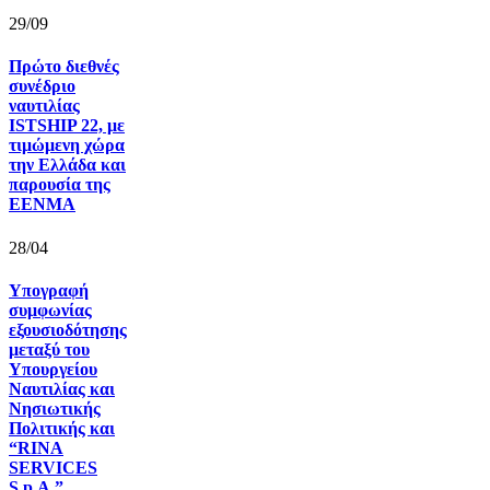
29/09
Πρώτο διεθνές
συνέδριο
ναυτιλίας
ISTSHIP 22, με
τιμώμενη χώρα
την Ελλάδα και
παρουσία της
ΕΕΝΜΑ
28/04
Υπογραφή
συμφωνίας
εξουσιοδότησης
μεταξύ του
Υπουργείου
Ναυτιλίας και
Νησιωτικής
Πολιτικής και
“RINA
SERVICES
S.p.A.”