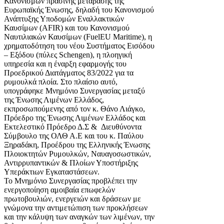
Κανονισμών πράσινης μετάβασης της
Ευρωπαϊκής Ένωσης, δηλαδή του Κανονισμού
Ανάπτυξης Υποδομών Εναλλακτικών
Καυσίμων (AFIR) και του Κανονισμού
Ναυτιλιακών Καυσίμων (FuelEU Maritime), η
χρηματοδότηση του νέου Συστήματος Εισόδου
– Εξόδου (πύλες Schengen), η πλοηγική
υπηρεσία και η έναρξη εφαρμογής του
Προεδρικού Διατάγματος 83/2022 για τα
ρυμουλκά πλοία. Στο πλαίσιο αυτό,
υπογράφηκε Μνημόνιο Συνεργασίας μεταξύ
της Ένωσης Λιμένων Ελλάδος,
εκπροσωπούμενης από τον κ. Θάνο Λιάγκο,
Πρόεδρο της Ένωσης Λιμένων Ελλάδος και
Εκτελεστικό Πρόεδρο Δ.Σ & Διευθύνοντα
Σύμβουλο της ΟΛΘ Α.Ε και του κ. Παύλου
Ξηραδάκη, Προέδρου της Ελληνικής Ένωσης
Πλοιοκτητών Ρυμουλκών, Ναυαγοσωστικών,
Αντιρρυπαντικών & Πλοίων Υποστήριξης
Υπεράκτιων Εγκαταστάσεων.
Το Μνημόνιο Συνεργασίας προβλέπει την
ενεργοποίηση αμοιβαία επωφελών
πρωτοβουλιών, ενεργειών και δράσεων με
γνώμονα την αντιμετώπιση των προκλήσεων
και την κάλυψη των αναγκών των λιμένων, την