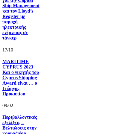
για την Capital
Ship Management
και τον Lloyd’s
Register με
παροχή
ηλεκτρικής
ενέργειας σε
τάνκερ
17/10
MARITIME
CYPRUS 2023
Και ο νικητής του
Cyprus Shipping
Award είναι … ο
Γιώργος
Προκοπίου
09/02
Περιβαλλοντικές
εξελίξεις –
Βελτιώσεις στην
κρουαζιέρα