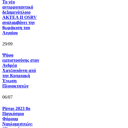
Το νέο
αντιρρυπαντικό
δεξαμενόπλοιο
AKTEA II OSRV
αναλαμβάνει την
θωράκιση του
Αιγαίου
29/09
Ψήφο
εμπιστοσύνης στον
Ανδρέα
Χατζηγιάννη από
την Κυπριακή
Ένωση
Πλοιοκτητών
06/07
Pireas 2023 8ο
Παγκόσμιο
Φόρουμ
Ναυλομεσιτών: