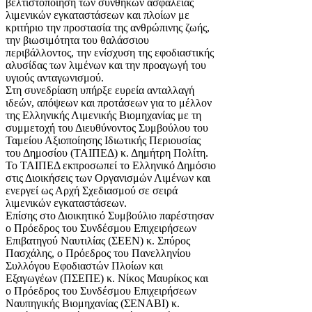
βελτιστοποίηση των συνθηκών ασφαλείας
λιμενικών εγκαταστάσεων και πλοίων με
κριτήριο την προστασία της ανθρώπινης ζωής,
την βιωσιμότητα του θαλάσσιου
περιβάλλοντος, την ενίσχυση της εφοδιαστικής
αλυσίδας των λιμένων και την προαγωγή του
υγιούς ανταγωνισμού.
Στη συνεδρίαση υπήρξε ευρεία ανταλλαγή
ιδεών, απόψεων και προτάσεων για το μέλλον
της Ελληνικής Λιμενικής Βιομηχανίας με τη
συμμετοχή του Διευθύνοντος Συμβούλου του
Ταμείου Αξιοποίησης Ιδιωτικής Περιουσίας
του Δημοσίου (ΤΑΙΠΕΔ) κ. Δημήτρη Πολίτη.
Το ΤΑΙΠΕΔ εκπροσωπεί το Ελληνικό Δημόσιο
στις Διοικήσεις των Οργανισμών Λιμένων και
ενεργεί ως Αρχή Σχεδιασμού σε σειρά
λιμενικών εγκαταστάσεων.
Επίσης στο Διοικητικό Συμβούλιο παρέστησαν
ο Πρόεδρος του Συνδέσμου Επιχειρήσεων
Επιβατηγού Ναυτιλίας (ΣΕΕΝ) κ. Σπύρος
Πασχάλης, ο Πρόεδρος του Πανελληνίου
Συλλόγου Εφοδιαστών Πλοίων και
Εξαγωγέων (ΠΣΕΠΕ) κ. Νίκος Μαυρίκος και
ο Πρόεδρος του Συνδέσμου Επιχειρήσεων
Ναυπηγικής Βιομηχανίας (ΣΕΝΑΒΙ) κ.