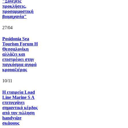
"Συνεχείς
προκλήσεις,
προσαρμοστική
βιομηχανία"
27/04
Posidonia Sea
Tourism Forum Η
Θεσσαλονίκη
αλλάζει και
επιστρέφει στην
παγκόσμια αγορά
κρουαζιέρας
10/11
Η εταιρεία Load
Line Marine S A
επιτυγχάνει
σημαντικό κέρδος
από την πώληση
handysize
σκάφους