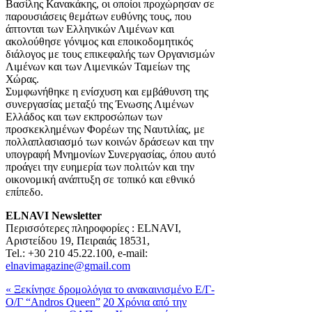
Βασίλης Κανακάκης, οι οποίοι προχώρησαν σε
παρουσιάσεις θεμάτων ευθύνης τους, που
άπτονται των Ελληνικών Λιμένων και
ακολούθησε γόνιμος και εποικοδομητικός
διάλογος με τους επικεφαλής των Οργανισμών
Λιμένων και των Λιμενικών Ταμείων της
Χώρας.
Συμφωνήθηκε η ενίσχυση και εμβάθυνση της
συνεργασίας μεταξύ της Ένωσης Λιμένων
Ελλάδος και των εκπροσώπων των
προσκεκλημένων Φορέων της Ναυτιλίας, με
πολλαπλασιασμό των κοινών δράσεων και την
υπογραφή Μνημονίων Συνεργασίας, όπου αυτό
προάγει την ευημερία των πολιτών και την
οικονομική ανάπτυξη σε τοπικό και εθνικό
επίπεδο.
ELNAVI
Newsletter
Περισσότερες πληροφορίες : ELNAVI,
Αριστείδου 19, Πειραιάς 18531,
Tel.: +30 210 45.22.100, e-mail:
elnavimagazine@gmail.com
« Ξεκίνησε δρομολόγια το ανακαινισμένο Ε/Γ-
Ο/Γ “Andros Queen”
20 Xρόνια από την