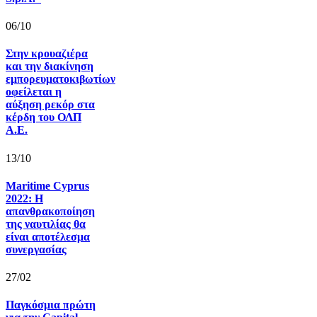
06/10
Στην κρουαζιέρα
και την διακίνηση
εμπορευματοκιβωτίων
οφείλεται η
αύξηση ρεκόρ στα
κέρδη του ΟΛΠ
Α.Ε.
13/10
Maritime Cyprus
2022: Η
απανθρακοποίηση
της ναυτιλίας θα
είναι αποτέλεσμα
συνεργασίας
27/02
Παγκόσμια πρώτη